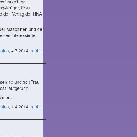
chülerzeitung
ing-Krüger, Frau
d den Verlag der HNA
 der Maschinen und den
llten interessierte
Fulda
, 4.7.2014,
mehr ...
sen 4b und 3c (Frau
ost" aufgeführt.
stert.
Fulda
, 1.4.2014,
mehr ...