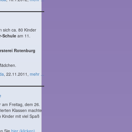
n sich ca. 80 Kinder
r-Schule
am 11.
rsterei Rotenburg
 Mädchen.
da
, 22.11.2011,
mehr ...
e
 am Freitag, dem 26.
ierten Klassen machte
n Kinder mit viel Spaß
en Sie
hier (klicken).