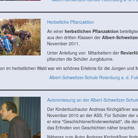
Herbstliche Pflanzaktion
An einer
herbstlichen Pflanzaktion
beteiligte
aus den dritten Klassen der
Albert-Schweitze
November 2011.
Unter Anleitung von Mitarbeitern der
Revierfö
pflanzten die Schüler Jungbäume.
ion im herbstlichen Wald war ein schönes Erlebnis für die Jungen und
Albert-Schweitzer-Schule Rotenburg a. d. Ful
Autorenlesung an der Albert-Schweitzer-Schul
Der Kinderbuchautor Andreas Kirchgäßner war
November 2010 an der ASS. Für Schüler der v
er eine "Geschichtenerfinderwerkstatt", die de
das Erfinden von Geschichten näher brachte.
Näheres zum Autor Andreas Kirchgäßner find