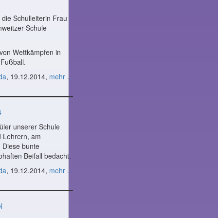
 die Schulleiterin Frau
hweitzer-Schule
 von Wettkämpfen in
Fußball.
da
, 19.12.2014,
mehr ...
4
üler unserer Schule
d Lehrern, am
 Diese bunte
haften Beifall bedacht.
da
, 19.12.2014,
mehr ...
l