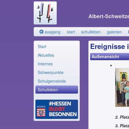
Albert-Schweitz
ausgang
start
schulleben
galerien
Ereignisse 
Start
Aktuelles
Außenansicht
Internes
Schwerpunkte
Schulgemeinde
Schulleben
2. Pla
3. Pla