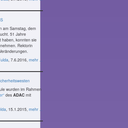
SS
en am Samstag, dem
ucht. 51 Jahre
t haben, konnten sie
hrnehmen. Rektorin
e Veränderungen.
Fulda
, 7.6.2016,
mehr ...
icherheitswesten
hule wurden im Rahmen
er“
des
ADAC
mit
ulda
, 15.1.2015,
mehr ...