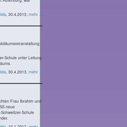
dt Rotenburg, war
ulda
, 30.4.2013,
mehr ...
Jubiläumsveranstaltung
er-Schule unter Leitung
läums.
ulda
, 30.4.2013,
mehr ...
chten Frau Ibrahim und
ASS neue
t-Schweitzer-Schule
nder.
ulda
, 10.1.2012,
mehr ...