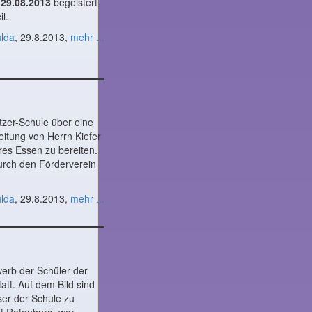
m
29.08.2013
begeistert
l.
ulda
, 29.8.2013,
mehr ...
tzer-Schule über eine
itung von Herrn Kiefer
res Essen zu bereiten.
urch den Förderverein
ulda
, 29.8.2013,
mehr ...
erb der Schüler der
att. Auf dem Bild sind
ser der Schule zu