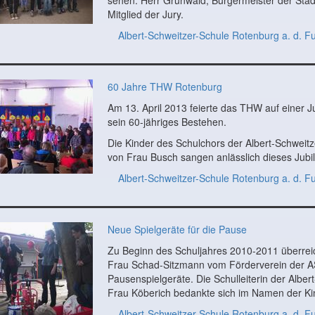
sehen. Herr Grunwald, Bürgermeister der Sta
Mitglied der Jury.
Albert-Schweitzer-Schule Rotenburg a. d. F
60 Jahre THW Rotenburg
Am 13. April 2013 feierte das THW auf einer 
sein 60-jähriges Bestehen.
Die Kinder des Schulchors der Albert-Schweitz
von Frau Busch sangen anlässlich dieses Jubi
Albert-Schweitzer-Schule Rotenburg a. d. F
Neue Spielgeräte für die Pause
Zu Beginn des Schuljahres 2010-2011 überrei
Frau Schad-Sitzmann vom Förderverein der 
Pausenspielgeräte. Die Schulleiterin der Alber
Frau Köberich bedankte sich im Namen der Ki
Albert-Schweitzer-Schule Rotenburg a. d. F